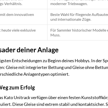
s-Verhältnis.
moderner Triebwagen.
 mit dem innovativen
Beste Wahl für fliegende Aufbaute
und internationale Züge.
t heute viele exklusive
Für Sammler historischer Modelle 
Muss.
sader deiner Anlage
tigsten Entscheidungen zu Beginn deines Hobbys. In der S
: Gleise mit integrierter Bettung und Gleise ohne Bettun
erschiedliche Anlagentypen optimiert.
 Weg zum Erfolg
s Kato Unitrack verfügen über einen festen Kunststoffkör
liert. Diese Gleise sind extrem stabil und kontaktsicher. S