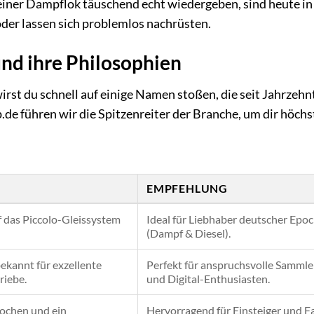
iner Dampflok täuschend echt wiedergeben, sind heute in
der lassen sich problemlos nachrüsten.
und ihre Philosophien
irst du schnell auf einige Namen stoßen, die seit Jahrzehn
e führen wir die Spitzenreiter der Branche, um dir höchs
EMPFEHLUNG
f das Piccolo-Gleissystem
Ideal für Liebhaber deutscher Epo
(Dampf & Diesel).
ekannt für exzellente
Perfekt für anspruchsvolle Sammle
riebe.
und Digital-Enthusiasten.
ochen und ein
Hervorragend für Einsteiger und F