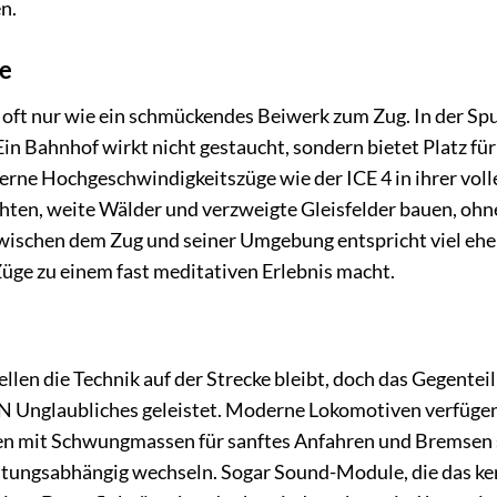
n.
e
 oft nur wie ein schmückendes Beiwerk zum Zug. In der Sp
in Bahnhof wirkt nicht gestaucht, sondern bietet Platz für
erne Hochgeschwindigkeitszüge wie der ICE 4 in ihrer voll
chten, weite Wälder und verzweigte Gleisfelder bauen, ohn
zwischen dem Zug und seiner Umgebung entspricht viel ehe
Züge zu einem fast meditativen Erlebnis macht.
len die Technik auf der Strecke bleibt, doch das Gegenteil 
ur N Unglaubliches geleistet. Moderne Lokomotiven verfüge
toren mit Schwungmassen für sanftes Anfahren und Bremsen
chtungsabhängig wechseln. Sogar Sound-Module, die das ke