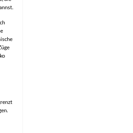
annst.
sch
te
nische
Züge
iko
grenzt
gen.