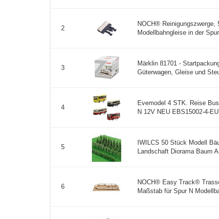
NOCH® Reinigungszwerge, 5 S
2
Modellbahngleise in der Spur N
Märklin 81701 - Startpackun
3
Güterwagen, Gleise und Steu
Evemodel 4 STK. Reise Buss
4
N 12V NEU EBS15002-4-EU 
IWILCS 50 Stück Modell Bä
5
Landschaft Diorama Baum Ar
NOCH® Easy Track® Trassenb
6
Maßstab für Spur N Modellbau