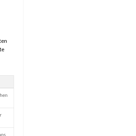
ten
te
chen
r
ans