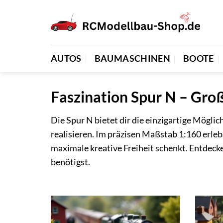
Zum
Inhalt
springen
AUTOS
BAUMASCHINEN
BOOTE
Faszination Spur N – Gro
Die Spur N bietet dir die einzigartige Mögl
realisieren. Im präzisen Maßstab 1:160 erlebs
maximale kreative Freiheit schenkt. Entdeck
benötigst.