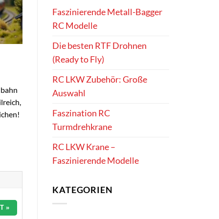
Faszinierende Metall-Bagger
RC Modelle
Die besten RTF Drohnen
(Ready to Fly)
RC LKW Zubehör: Große
nbahn
Auswahl
lreich,
Faszination RC
eichen!
Turmdrehkrane
RC LKW Krane –
Faszinierende Modelle
KATEGORIEN
T »