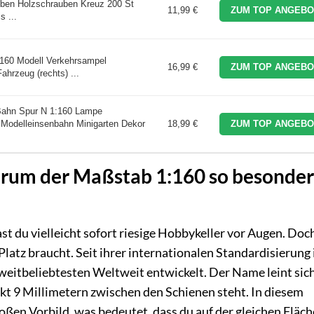
ben Holzschrauben Kreuz 200 St
11,99 €
ZUM TOP ANGEBO
s ...
160 Modell Verkehrsampel
16,99 €
ZUM TOP ANGEBO
hrzeug (rechts) ...
Bahn Spur N 1:160 Lampe
Modelleinsenbahn Minigarten Dekor
18,99 €
ZUM TOP ANGEBO
rum der Maßstab 1:160 so besonder
st du vielleicht sofort riesige Hobbykeller vor Augen. Doc
Platz braucht. Seit ihrer internationalen Standardisierung 
zweitbeliebtesten Weltweit entwickelt. Der Name leint si
kt 9 Millimetern zwischen den Schienen steht. In diesem
oßen Vorbild, was bedeutet, dass du auf der gleichen Fläche