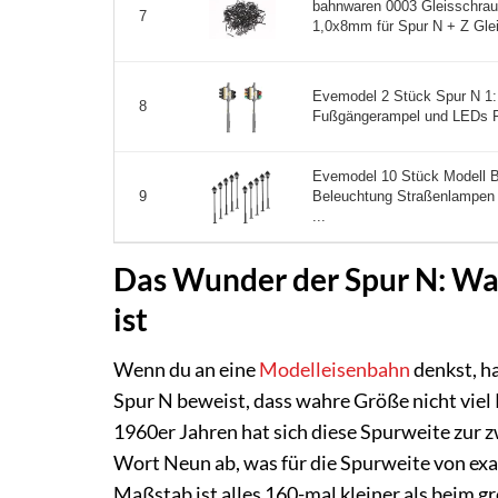
bahnwaren 0003 Gleisschrau
7
1,0x8mm für Spur N + Z Glei
Evemodel 2 Stück Spur N 1:
8
Fußgängerampel und LEDs Fa
Evemodel 10 Stück Modell 
Beleuchtung Straßenlampen 
9
...
Das Wunder der Spur N: Wa
ist
Wenn du an eine
Modelleisenbahn
denkst, ha
Spur N beweist, dass wahre Größe nicht viel 
1960er Jahren hat sich diese Spurweite zur 
Wort Neun ab, was für die Spurweite von exa
Maßstab ist alles 160-mal kleiner als beim gr