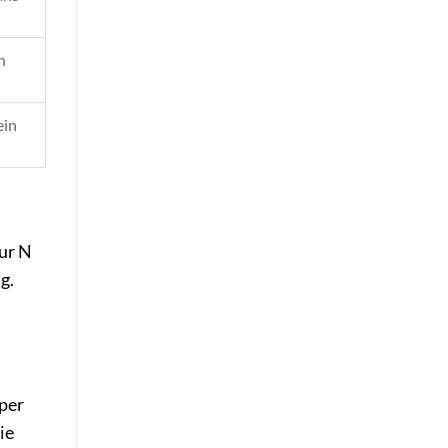
n
ein
pur N
g.
per
ie