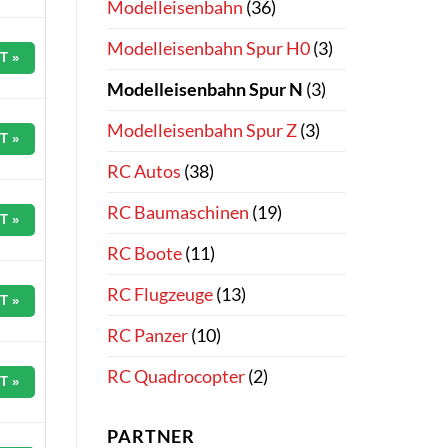
Modelleisenbahn
(36)
Modelleisenbahn Spur H0
(3)
T »
Modelleisenbahn Spur N
(3)
Modelleisenbahn Spur Z
(3)
T »
RC Autos
(38)
RC Baumaschinen
(19)
T »
RC Boote
(11)
RC Flugzeuge
(13)
T »
RC Panzer
(10)
RC Quadrocopter
(2)
T »
PARTNER