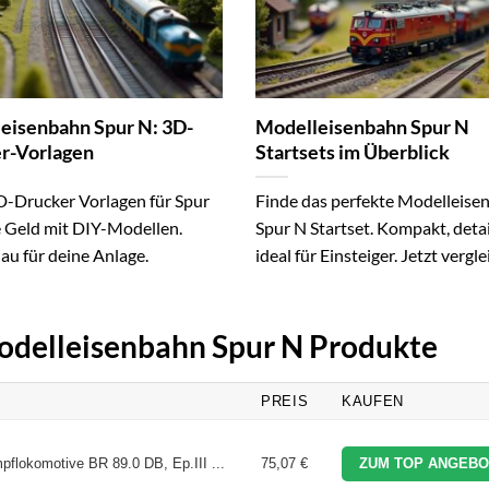
eisenbahn Spur N: 3D-
Modelleisenbahn Spur N
r-Vorlagen
Startsets im Überblick
D-Drucker Vorlagen für Spur
Finde das perfekte Modelleise
e Geld mit DIY-Modellen.
Spur N Startset. Kompakt, detai
au für deine Anlage.
ideal für Einsteiger. Jetzt vergl
Modelleisenbahn Spur N Produkte
PREIS
KAUFEN
pflokomotive BR 89.0 DB, Ep.III ...
75,07 €
ZUM TOP ANGEBO