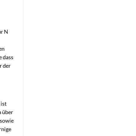
ur N
en
e dass
r der
ist
n über
 sowie
rnige