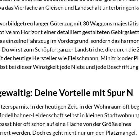
 das Vierfache an Gleisen und Landschaft unterbringen k
in vorbildgetreu langer Güterzug mit 30 Waggons majestäti
tive am Horizont einer detailliert gestalteten Gebirgsket
 das einzelne Fahrzeug im Vordergrund, sondern das harmo
Du wirst zum Schöpfer ganzer Landstriche, die durch die 
t der heutige Hersteller wie Fleischmann, Minitrix oder P
elbst bei dieser Winzigkeit jede Niete und jede Beschriftung
ewaltig: Deine Vorteile mit Spur N
atzersparnis. In der heutigen Zeit, in der Wohnraum oft be
 Modellbahner-Leidenschaft selbst in kleinen Stadtwohnun
sst hier oft schon auf eine Fläche von der Größe eines
griert werden. Doch es geht nicht nur um den Platzmangel,