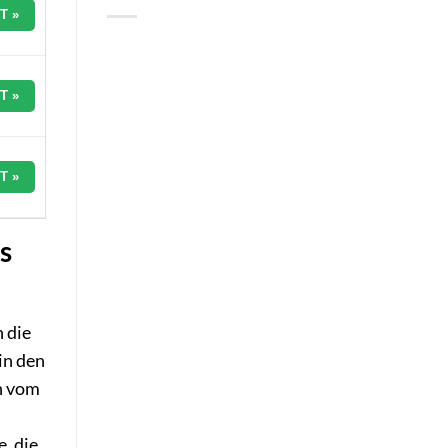
T »
T »
T »
s
h die
in den
ch vom
, die